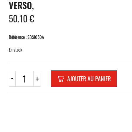
VERSO,
50.10
€
Référence : SBSI050A
En stock
quantité
-
+
AJOUTER AU PANIER
de
QUINTISSENZ
INOX
200
x
200
mm
avec
autocollant