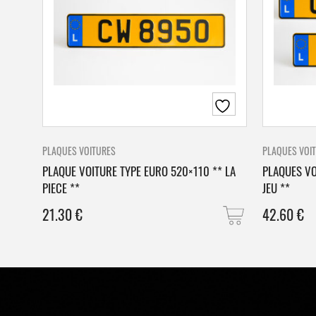
PLAQUES VOITURES
PLAQUES VOI
PLAQUE VOITURE TYPE EURO 520×110 ** LA
PLAQUES VO
PIECE **
JEU **
21.30
€
42.60
€