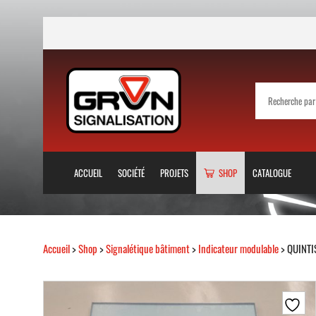
ACCUEIL
SOCIÉTÉ
PROJETS
SHOP
CATALOGUE
Accueil
>
Shop
>
Signalétique bâtiment
>
Indicateur modulable
> QUINTIS