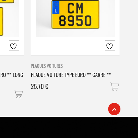
PLAQUES VOITURES
PLAQU
URO ** LONG
PLAQUE VOITURE TYPE EURO ** CARRE **
PLAQ
25.70
€
25.