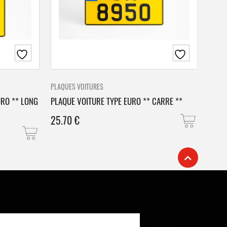
PLAQUES VOITURES
PLAQU
URO ** LONG
PLAQUE VOITURE TYPE EURO ** CARRE **
PLAQ
25.70
€
25.