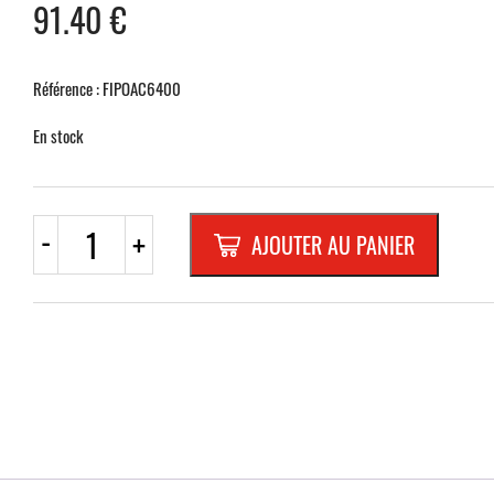
91.40
€
Référence : FIPOAC6400
En stock
quantité
-
+
AJOUTER AU PANIER
de
POTEAU
ACIER
BLANC
Ø
60mm,
4000mm