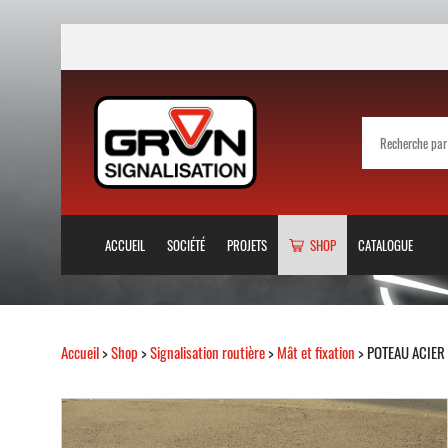
ACCUEIL
SOCIÉTÉ
PROJETS
SHOP
CATALOGUE
Accueil
>
Shop
>
Signalisation routière
>
Mât et fixation
> POTEAU ACIE