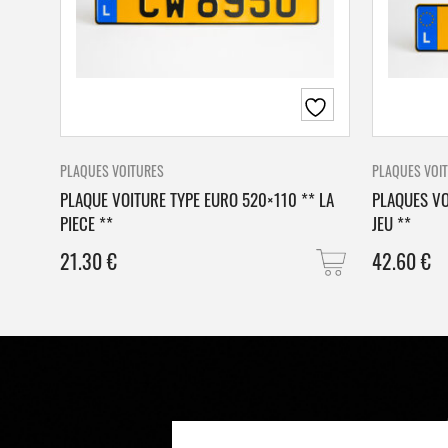
PLAQUES VOITURES
PLAQUES VOI
PLAQUE VOITURE TYPE EURO 520×110 ** LA
PLAQUES VO
PIECE **
JEU **
21.30
€
42.60
€