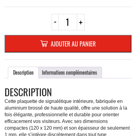
quantité
-
+
de
PLAQUETTE
OPTIQUE
INOX
AJOUTER AU PANIER
120X120X1
mm
"HOMME"
Description
Informations complémentaires
DESCRIPTION
Cette plaquette de signalétique intérieure, fabriquée en
aluminium brossé de haute qualité, offre une solution à la
fois élégante, professionnelle et durable pour orienter
efficacement vos visiteurs. Avec ses dimensions
compactes (120 x 120 mm) et son épaisseur de seulement
1 mm, elle s’intègre discrètement dans tout type