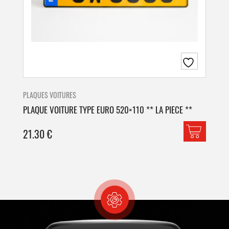
PLAQUES VOITURES
PLA
PLAQUE VOITURE TYPE EURO 520×110 ** LA PIECE **
PLA
21.30
€
42