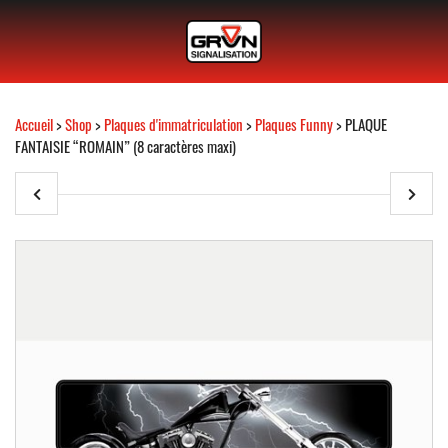
Accueil
>
Shop
>
Plaques d'immatriculation
>
Plaques Funny
> PLAQUE
FANTAISIE “ROMAIN” (8 caractères maxi)