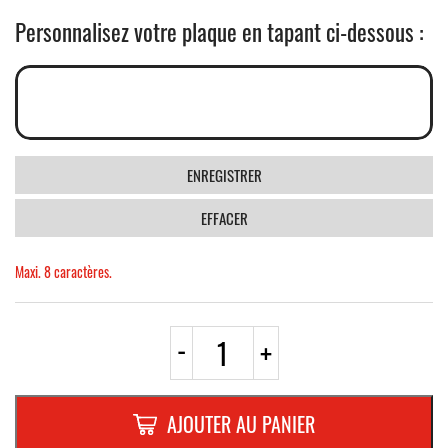
Personnalisez votre plaque en tapant ci-dessous :
ENREGISTRER
EFFACER
Maxi. 8 caractères.
quantité
-
+
de
PLAQUE
FANTAISIE
"ROMAIN"
AJOUTER AU PANIER
(8