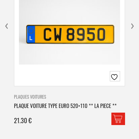
PLAQUES VOITURES
PLA
PLAQUE VOITURE TYPE EURO 520×110 ** LA PIECE **
PLA
21.30
€
42