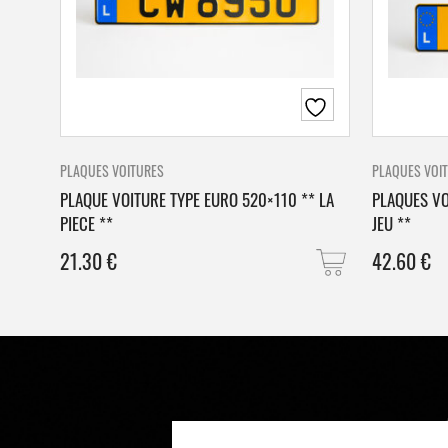
PLAQUES VOITURES
PLAQUES VOI
PLAQUE VOITURE TYPE EURO 520×110 ** LA
PLAQUES VO
PIECE **
JEU **
21.30
€
42.60
€