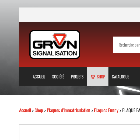
ACCUEIL
SOCIÉTÉ
PROJETS
SHOP
CATALOGUE
Accueil
>
Shop
>
Plaques d'immatriculation
>
Plaques Funny
> PLAQUE FA