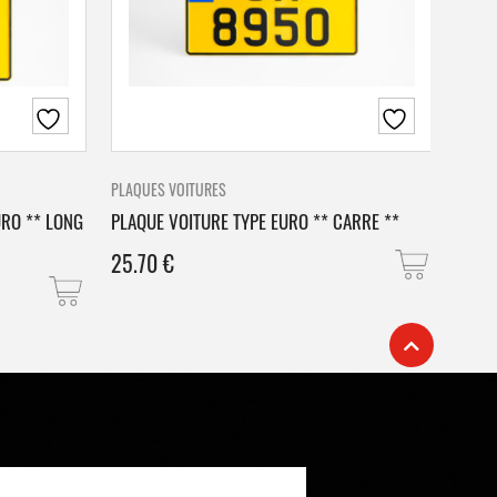
PLAQUES VOITURES
PLAQU
URO ** LONG
PLAQUE VOITURE TYPE EURO ** CARRE **
PLAQ
25.70
€
25.