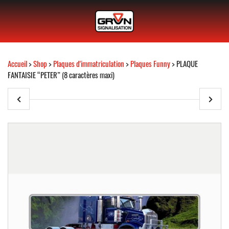
Accueil
>
Shop
>
Plaques d'immatriculation
>
Plaques Funny
> PLAQUE
FANTAISIE “PETER” (8 caractères maxi)