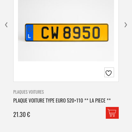
PLAQUES VOITURES
PLA
PLAQUE VOITURE TYPE EURO 520×110 ** LA PIECE **
PLA
21.30
€
42