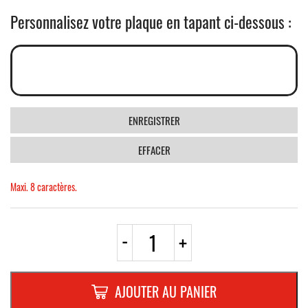
Personnalisez votre plaque en tapant ci-dessous :
ENREGISTRER
EFFACER
Maxi. 8 caractères.
quantité
-
+
de
PLAQUE
FANTAISIE
"PETER"
AJOUTER AU PANIER
(8