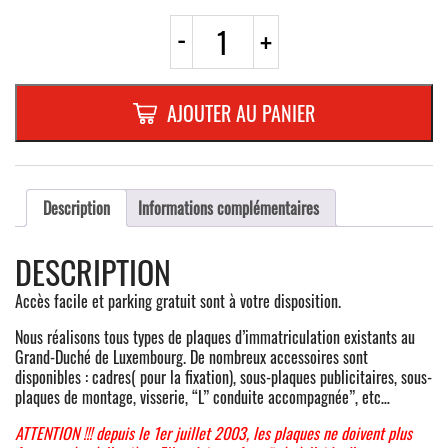
quantité
-
+
de
PLAQUE
CMA
TYPE
AJOUTER AU PANIER
EURO
**
90X130
**COMPLET
-
Description
Informations complémentaires
PLAQUE
DE
DESCRIPTION
FOND
+
Accès facile et parking gratuit sont à votre disposition.
FIXATION
Nous réalisons tous types de plaques d’immatriculation existants au
Grand-Duché de Luxembourg. De nombreux accessoires sont
disponibles : cadres( pour la fixation), sous-plaques publicitaires, sous-
plaques de montage, visserie, “L” conduite accompagnée”, etc…
ATTENTION !!! depuis le 1er juillet 2003, les plaques ne doivent plus