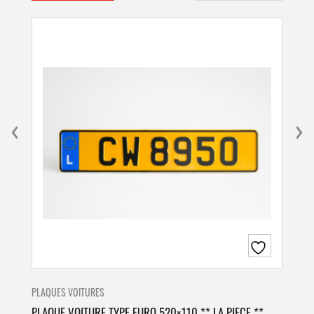
PLAQUES VOITURES
PLA
PLAQUE VOITURE TYPE EURO 520×110 ** LA PIECE **
PLA