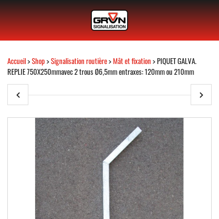
Accueil
>
Shop
>
Signalisation routière
>
Mât et fixation
> PIQUET GALVA.
REPLIE 750X250mmavec 2 trous Ø6,5mm entraxes: 120mm ou 210mm