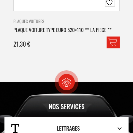
PLAQUES VOITURES
PLA
PLAQUE VOITURE TYPE EURO 520×110 ** LA PIECE **
PLA
21.30
€
42
NOS SERVICES
LETTRAGES