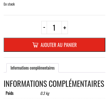
En stock
quantité
-
+
de
PIQUET
GALVA.
REPLIE
AJOUTER AU PANIER
750X250mmavec
2
trous
Ø6,5mm
entraxes:
Informations complémentaires
120mm
ou
INFORMATIONS COMPLÉMENTAIRES
210mm
Poids
0.3 kg