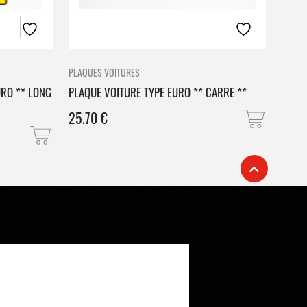
PLAQUES VOITURES
PLAQU
URO ** LONG
PLAQUE VOITURE TYPE EURO ** CARRE **
PLAQ
25.70
€
25.