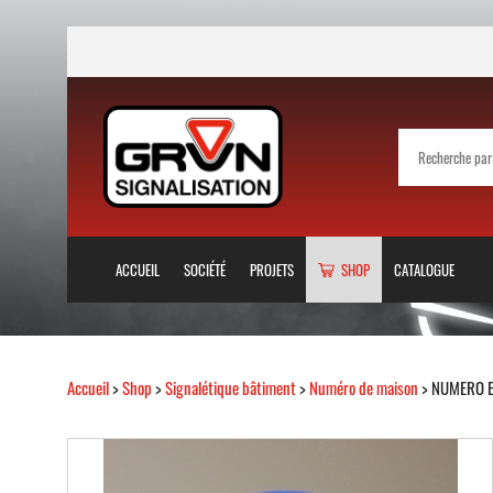
ACCUEIL
SOCIÉTÉ
PROJETS
SHOP
CATALOGUE
Accueil
>
Shop
>
Signalétique bâtiment
>
Numéro de maison
> NUMERO E