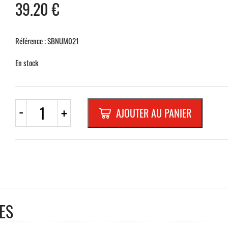
39.20
€
Référence : SBNUM021
En stock
quantité
-
+
AJOUTER AU PANIER
de
NUMERO
EN
GEROSAL-
RELIEF
115
MMBLEU
RAL
5002
ES
"2"