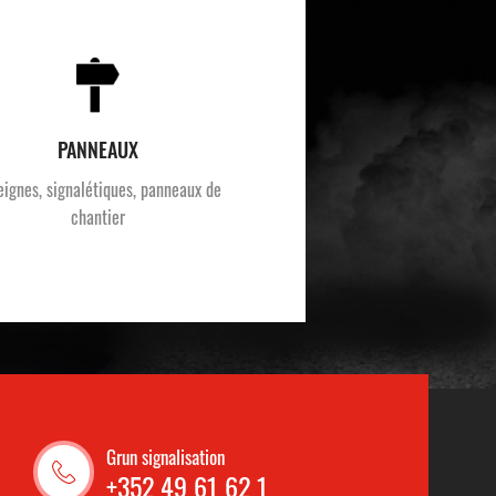
PANNEAUX
eignes, signalétiques, panneaux de
chantier
Grun signalisation
+352 49 61 62 1