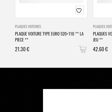
PLAQUES VOITURES
PLAQUES VOI
PLAQUE VOITURE TYPE EURO 520×110 ** LA
PLAQUES VO
PIECE **
JEU **
21.30
€
42.60
€