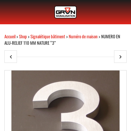
Accueil
>
Shop
>
Signalétique bâtiment
>
Numéro de maison
> NUMERO EN
ALU-RELIEF 110 MM NATURE “3”