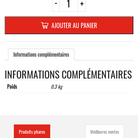
-
+
de
NUMERO
EN
ALU-
AJOUTER AU PANIER
RELIEF
110
MM
NATURE
"3"
Informations complémentaires
INFORMATIONS COMPLÉMENTAIRES
Poids
0.3 kg
Produits phares
Meilleures ventes