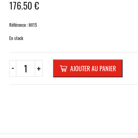
176.50
€
Référence : MI15
En stock
quantité
-
+
AJOUTER AU PANIER
de
MIROIR
EN
POLYMIR
MULTIUSAGE
600
mm