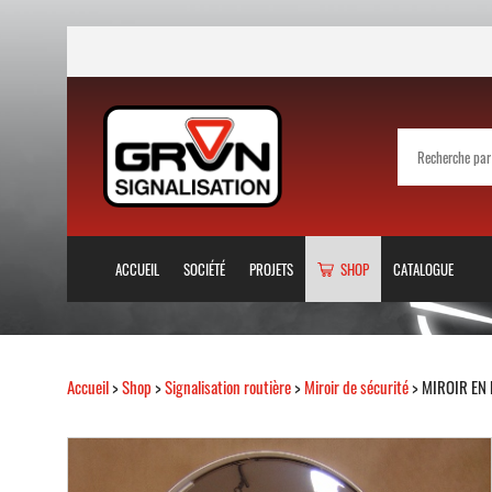
ACCUEIL
SOCIÉTÉ
PROJETS
SHOP
CATALOGUE
Accueil
>
Shop
>
Signalisation routière
>
Miroir de sécurité
> MIROIR EN