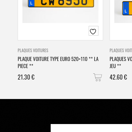
PLAQUES VOITURES
PLAQUES VOI
PLAQUE VOITURE TYPE EURO 520×110 ** LA
PLAQUES VO
PIECE **
JEU **
21.30
€
42.60
€