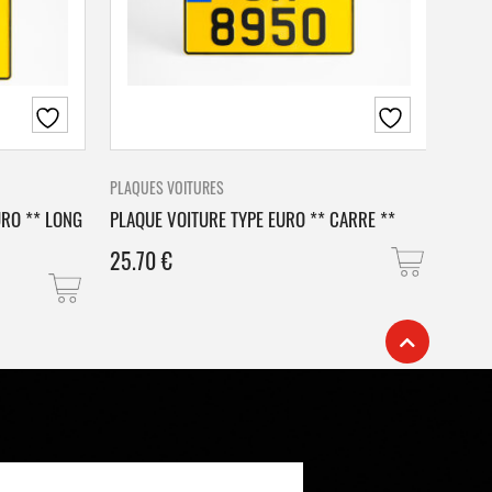
PLAQUES VOITURES
PLAQU
URO ** LONG
PLAQUE VOITURE TYPE EURO ** CARRE **
PLAQ
25.70
€
25.