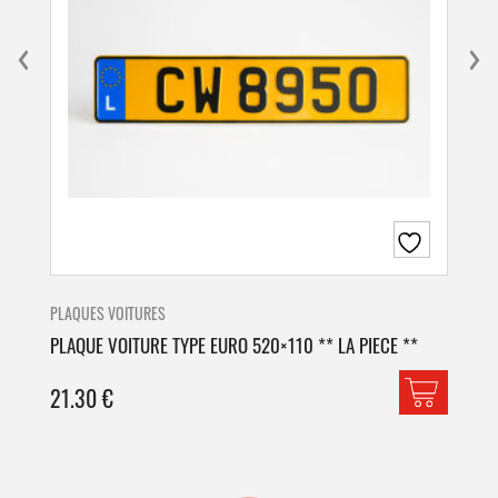
PLAQUES VOITURES
PLA
PLAQUE VOITURE TYPE EURO 520×110 ** LA PIECE **
PLA
21.30
€
42