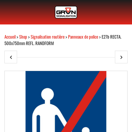
Accueil
>
Shop
>
Signalisation routière
>
Panneaux de police
> E27b RECTA.
500x750mm REFL. RANDFORM