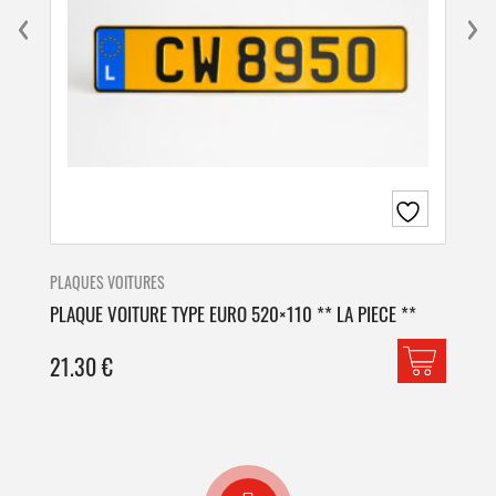
PLAQUES VOITURES
PLA
PLAQUE VOITURE TYPE EURO 520×110 ** LA PIECE **
PLA
21.30
€
42