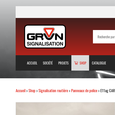
ACCUEIL
SOCIÉTÉ
PROJETS
SHOP
CATALOGUE
Accueil
>
Shop
>
Signalisation routière
>
Panneaux de police
> E11ag CA