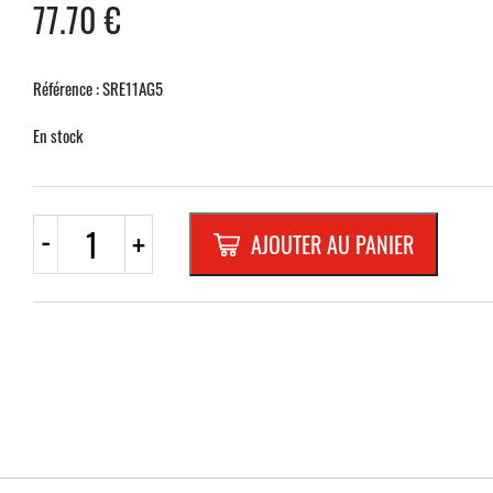
77.70
€
Référence : SRE11AG5
En stock
quantité
-
+
AJOUTER AU PANIER
de
E11ag
CARRE
500mm
REFL.
RANDFORM