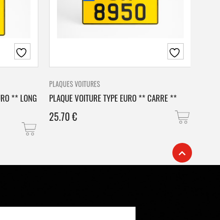
PLAQUES VOITURES
PLAQU
URO ** LONG
PLAQUE VOITURE TYPE EURO ** CARRE **
PLAQ
25.70
€
25.