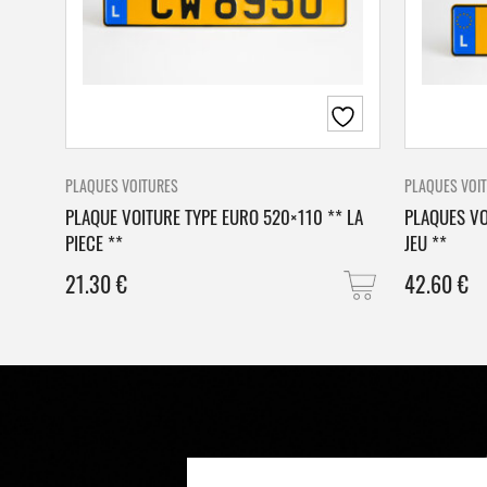
PLAQUES VOITURES
PLAQUES VOI
PLAQUE VOITURE TYPE EURO 520×110 ** LA
PLAQUES VO
PIECE **
JEU **
21.30
€
42.60
€