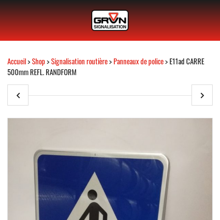
Accueil
>
Shop
>
Signalisation routière
>
Panneaux de police
> E11ad CARRE
500mm REFL. RANDFORM