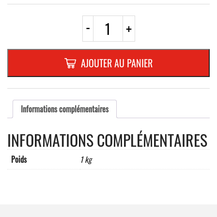
quantité
-
+
de
E11ad
CARRE
500mm
AJOUTER AU PANIER
REFL.
RANDFORM
Informations complémentaires
INFORMATIONS COMPLÉMENTAIRES
Poids
1 kg