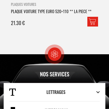
PLAQUES VOITURES
PLA
PLAQUE VOITURE TYPE EURO 520×110 ** LA PIECE **
PLA
21.30
€
42
NOS SERVICES
LETTRAGES