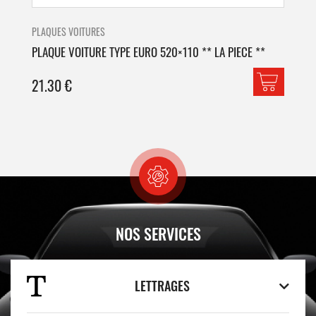
PLAQUES VOITURES
PLA
PLAQUE VOITURE TYPE EURO 520×110 ** LA PIECE **
PLA
21.30
€
42
NOS SERVICES
LETTRAGES