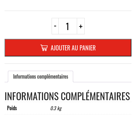
quantité
-
+
de
CENDRIER
MURAL
"
AJOUTER AU PANIER
KOPA"
2
L,
gris
manganèse
Informations complémentaires
INFORMATIONS COMPLÉMENTAIRES
Poids
0.3 kg