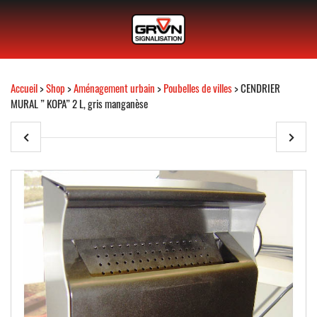
Accueil
>
Shop
>
Aménagement urbain
>
Poubelles de villes
> CENDRIER
MURAL ” KOPA” 2 L, gris manganèse