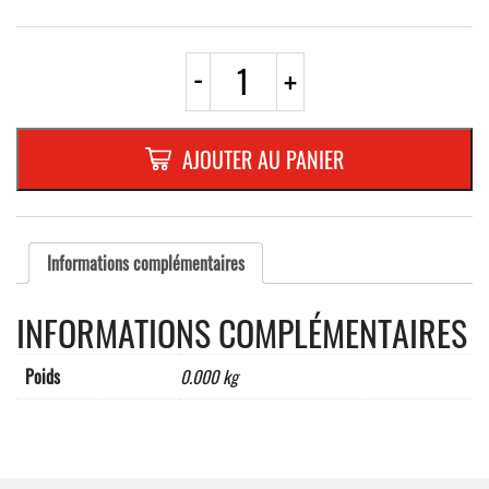
quantité
-
+
de
CARRE
EN
ALUMINIUM
AJOUTER AU PANIER
PLAT
:
2
MM,DIMENSIONS:
500
Informations complémentaires
x
500
INFORMATIONS COMPLÉMENTAIRES
MM,"BANDES
ROUGE/BLANC"
Poids
0.000 kg