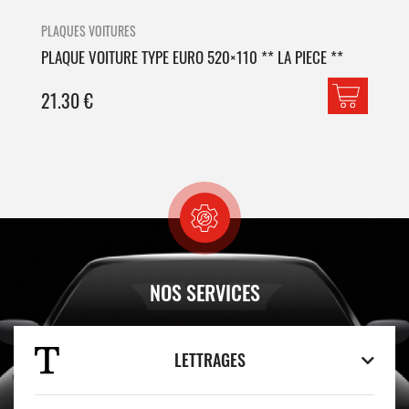
PLAQUES VOITURES
PLA
PLAQUE VOITURE TYPE EURO 520×110 ** LA PIECE **
PLA
21.30
€
42
NOS SERVICES
LETTRAGES