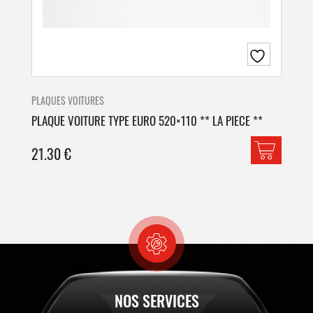
PLAQUES VOITURES
PLA
PLAQUE VOITURE TYPE EURO 520×110 ** LA PIECE **
PLA
21.30
€
42
NOS SERVICES