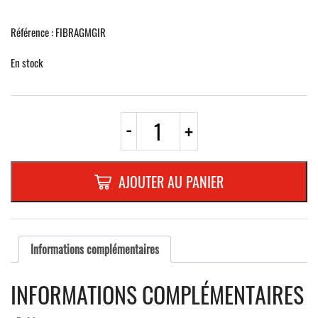
Référence : FIBRAGMGIR
En stock
quantité
-
+
de
BRIDE
ALU
AGMBAND,
AJOUTER AU PANIER
Ø
...
-
>
FLECHE
Informations complémentaires
GIR.
INFORMATIONS COMPLÉMENTAIRES