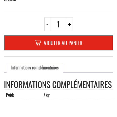
quantité
-
+
de
BOUCLES
INOX
POUR
AJOUTER AU PANIER
FEUILLARD
5/8"
Informations complémentaires
INFORMATIONS COMPLÉMENTAIRES
Poids
1 kg