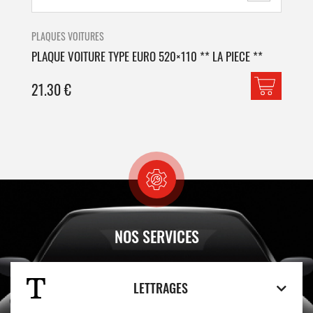
PLAQUES VOITURES
PLA
PLAQUE VOITURE TYPE EURO 520×110 ** LA PIECE **
PLA
21.30
€
42
NOS SERVICES
LETTRAGES