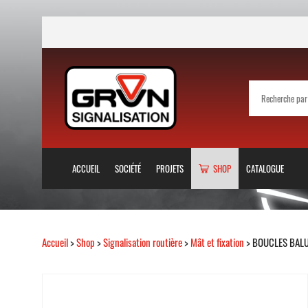
ACCUEIL
SOCIÉTÉ
PROJETS
SHOP
CATALOGUE
Accueil
>
Shop
>
Signalisation routière
>
Mât et fixation
> BOUCLES BALU