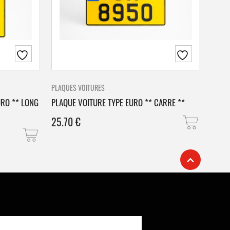
PLAQUES VOITURES
PLAQU
URO ** LONG
PLAQUE VOITURE TYPE EURO ** CARRE **
PLAQ
25.70
€
25.