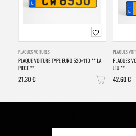
PLAQUES VOITURES
PLAQUES VOI
PLAQUE VOITURE TYPE EURO 520×110 ** LA
PLAQUES VO
PIECE **
JEU **
21.30
€
42.60
€