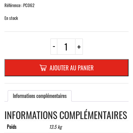
Référence : PC062
En stock
quantité
-
+
de
BARRIERE
DE
PROTECTION
AJOUTER AU PANIER
EN
PVC
BLANC
type:
FUTUREdimensions:
Informations complémentaires
2000
x
INFORMATIONS COMPLÉMENTAIRES
1110
x
50
Poids
13.5 kg
mmavec