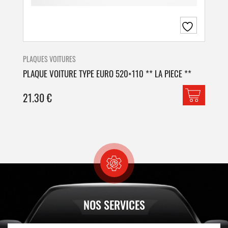
PLAQUES VOITURES
PLA
PLAQUE VOITURE TYPE EURO 520×110 ** LA PIECE **
PLA
21.30
€
42
NOS SERVICES