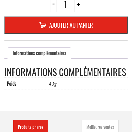
-
+
de
B7a
CROIX
BLANC/ROUGE
AJOUTER AU PANIER
REFL.PLAT
dimensions
1250
x
194
Informations complémentaires
x
3
INFORMATIONS COMPLÉMENTAIRES
mm
Poids
4 kg
Produits phares
Meilleures ventes