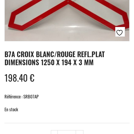
B7A CROIX BLANC/ROUGE REFL.PLAT
DIMENSIONS 1250 X 194 X 3 MM
198.40
€
Référence : SRB07AP
En stock
quantité