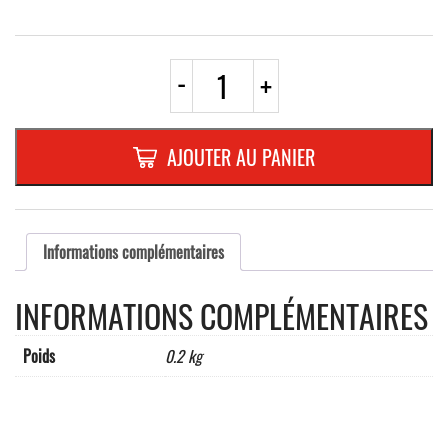
quantité
-
+
de
AUTOCOLLANT
TRIANGLE
200
AJOUTER AU PANIER
mm
"DANGER
PRODUITS
INFLAMMABLES"
Informations complémentaires
INFORMATIONS COMPLÉMENTAIRES
Poids
0.2 kg