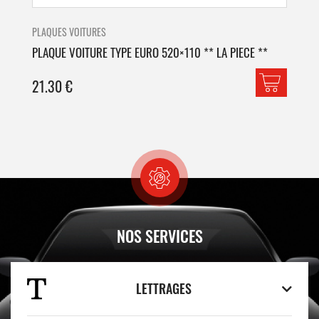
PLAQUES VOITURES
PLA
PLAQUE VOITURE TYPE EURO 520×110 ** LA PIECE **
PLA
21.30
€
42
NOS SERVICES
LETTRAGES