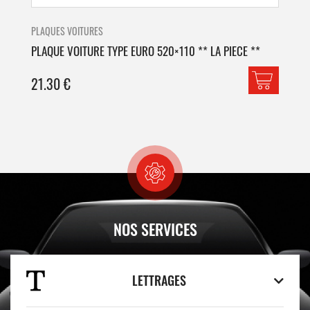
PLAQUES VOITURES
PLA
PLAQUE VOITURE TYPE EURO 520×110 ** LA PIECE **
PLA
21.30
€
42
NOS SERVICES
LETTRAGES