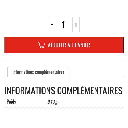
quantité
-
+
de
AUTOCOLLANT
TRIANGLE
200
AJOUTER AU PANIER
mm
"ATTENTION
DANGER
RADIOACTIF"
Informations complémentaires
INFORMATIONS COMPLÉMENTAIRES
Poids
0.1 kg