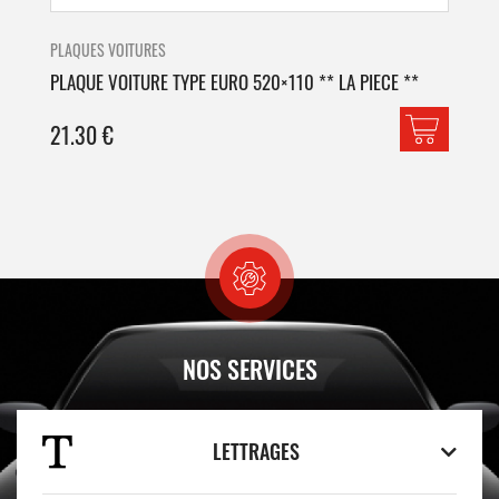
PLAQUES VOITURES
PLA
PLAQUE VOITURE TYPE EURO 520×110 ** LA PIECE **
PLA
21.30
€
42
NOS SERVICES
LETTRAGES