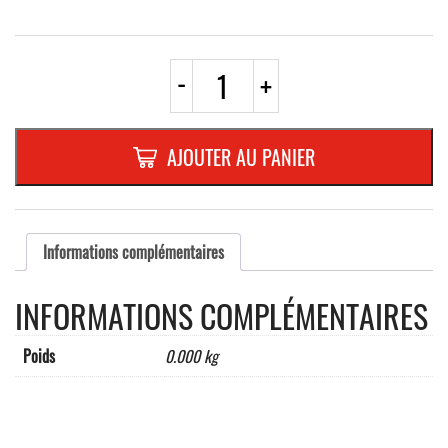
quantité
-
+
de
AUTOCOLLANT
"MATIERE
SOLIDE
AJOUTER AU PANIER
INFLAMMABLE"
Informations complémentaires
INFORMATIONS COMPLÉMENTAIRES
Poids
0.000 kg