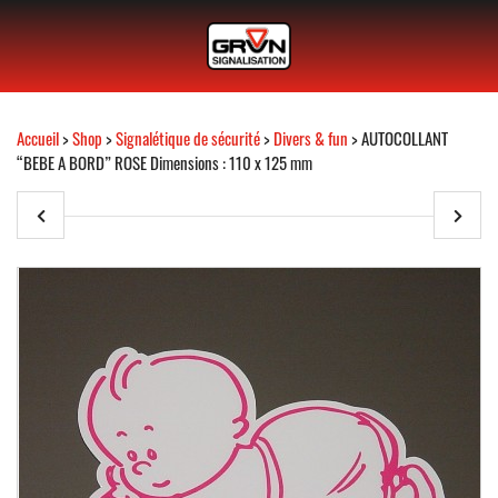
Accueil
>
Shop
>
Signalétique de sécurité
>
Divers & fun
> AUTOCOLLANT
“BEBE A BORD” ROSE Dimensions : 110 x 125 mm