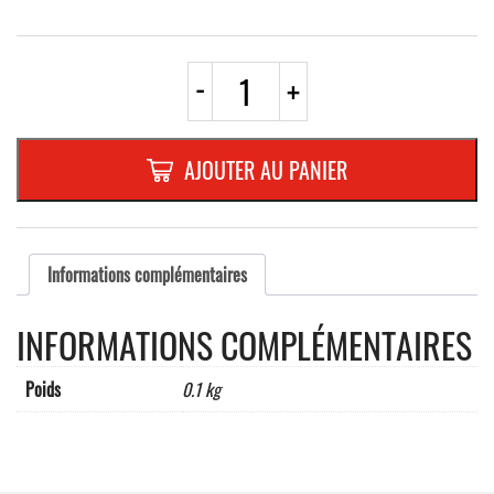
quantité
-
+
de
AUTOCOLLANT
"BEBE
A
AJOUTER AU PANIER
BORD"
ROSE
Dimensions
:
110
Informations complémentaires
x
125
INFORMATIONS COMPLÉMENTAIRES
mm
Poids
0.1 kg