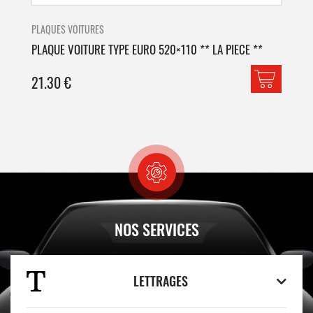
PLAQUES VOITURES
PLA
PLAQUE VOITURE TYPE EURO 520×110 ** LA PIECE **
PLA
21.30
€
42
NOS SERVICES
LETTRAGES