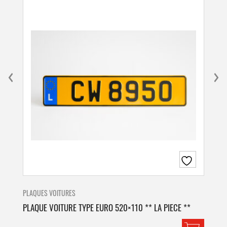
PLAQUES VOITURES
PLA
PLAQUE VOITURE TYPE EURO 520×110 ** LA PIECE **
PLA