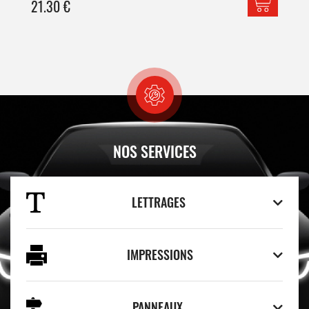
21.30
€
42
NOS SERVICES
LETTRAGES
IMPRESSIONS
PANNEAUX