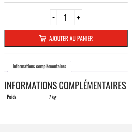
quantité
-
+
de
A22bd
TRIANGLE
700mm
AJOUTER AU PANIER
REFL.
RANDFORM
Informations complémentaires
INFORMATIONS COMPLÉMENTAIRES
Poids
1 kg