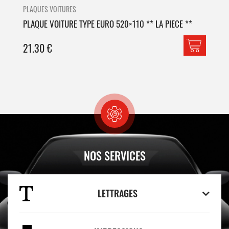
PLAQUES VOITURES
PLA
PLAQUE VOITURE TYPE EURO 520×110 ** LA PIECE **
PLA
21.30
€
42
NOS SERVICES
LETTRAGES