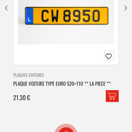
PLAQUES VOITURES
PLA
PLAQUE VOITURE TYPE EURO 520×110 ** LA PIECE **
PLA
21.30
€
42