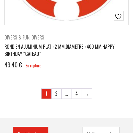
DIVERS & FUN, DIVERS
ROND EN ALUMINIUM PLAT : 2 MM,DIAMETRE : 400 MM,HAPPY
BIRTHDAY “GATEAU”
49.40
€
En rupture
1
2
…
4
→