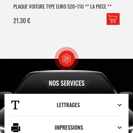
PLAQUE VOITURE TYPE EURO 520×110 ** LA PIECE **
PLA
21.30
€
42
NOS SERVICES
LETTRAGES
IMPRESSIONS