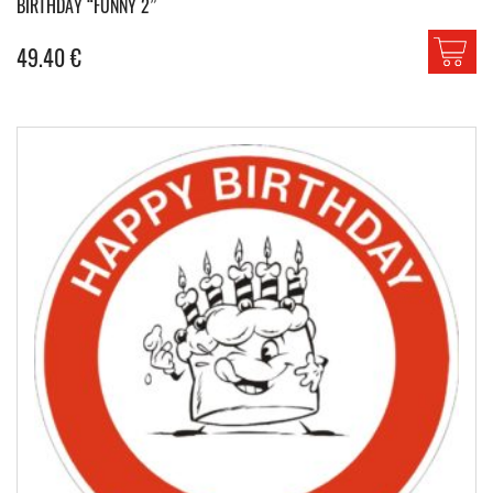
BIRTHDAY “FUNNY 2”
49.40
€